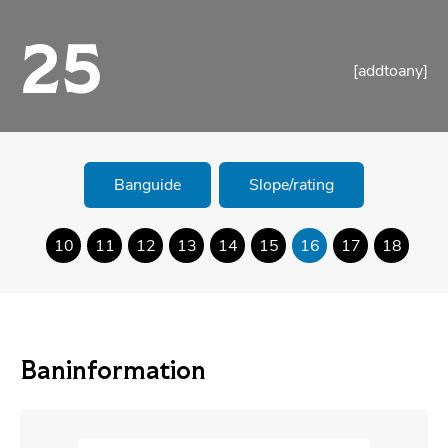
25
[addtoany]
Banguide
Slope/rating
10
11
12
13
14
15
16
17
18
Baninformation