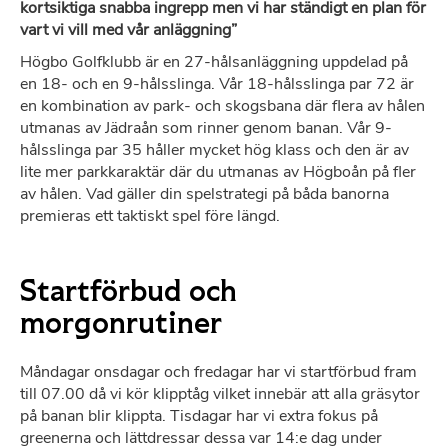
kortsiktiga snabba ingrepp men vi har ständigt en plan för
vart vi vill med vår anläggning”
Högbo Golfklubb är en 27-hålsanläggning uppdelad på
en 18- och en 9-hålsslinga. Vår 18-hålsslinga par 72 är
en kombination av park- och skogsbana där flera av hålen
utmanas av Jädraån som rinner genom banan. Vår 9-
hålsslinga par 35 håller mycket hög klass och den är av
lite mer parkkaraktär där du utmanas av Högboån på fler
av hålen. Vad gäller din spelstrategi på båda banorna
premieras ett taktiskt spel före längd.
Startförbud och
morgonrutiner
Måndagar onsdagar och fredagar har vi startförbud fram
till 07.00 då vi kör klipptåg vilket innebär att alla gräsytor
på banan blir klippta. Tisdagar har vi extra fokus på
greenerna och lättdressar dessa var 14:e dag under