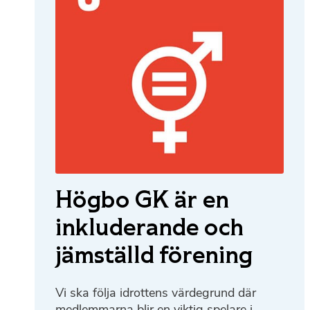
Högbo GK är en
inkluderande och
jämställd förening
Vi ska följa idrottens värdegrund där
medlemmarna blir en viktig spelare i