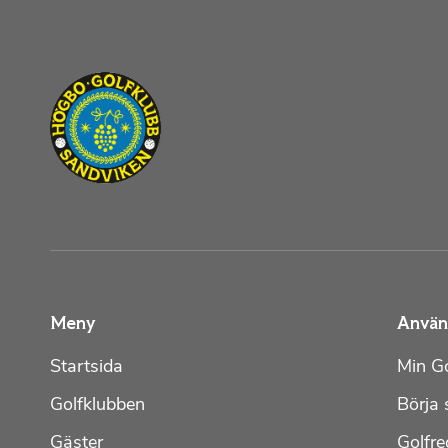
Meny
Använ
Startsida
Min Go
Golfklubben
Börja 
Gäster
Golfre