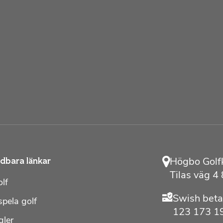
Högbo Golf
dbara länkar
Tilas väg 4
lf
Swish beta
spela golf
123 173 1
gler