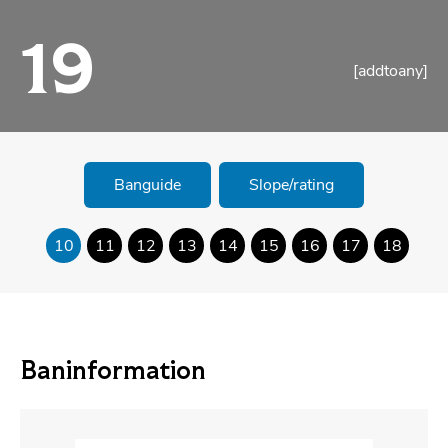
19
[addtoany]
Banguide
Slope/rating
10
11
12
13
14
15
16
17
18
Baninformation