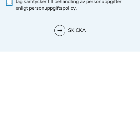
K
Jag samtycker till behandling av personuppgifter
r
enligt
personuppgiftspolicy
.
y
s
s
r
SKICKA
u
t
o
r
*