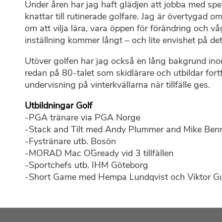
Under åren har jag haft glädjen att jobba med spelar
knattar till rutinerade golfare. Jag är övertygad o
om att vilja lära, vara öppen för förändring och vå
inställning kommer långt – och lite envishet på det
Utöver golfen har jag också en lång bakgrund i
redan på 80-talet som skidlärare och utbildar fort
undervisning på vinterkvällarna när tillfälle ges.
Utbildningar Golf
-PGA tränare via PGA Norge
-Stack and Tilt med Andy Plummer and Mike Bennet
-Fystränare utb. Bosön
-MORAD Mac O`Gready vid 3 tillfällen
-Sportchefs utb. IHM Göteborg
-Short Game med Hempa Lundqvist och Viktor G