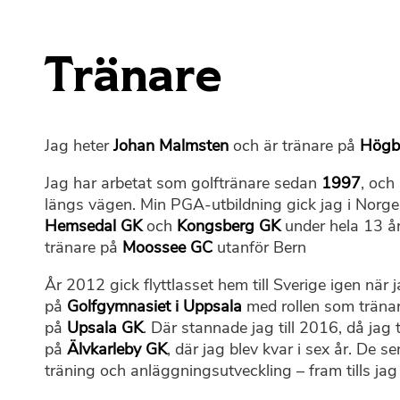
Tränare
Jag heter
Johan Malmsten
och är tränare på
Högb
Jag har arbetat som golftränare sedan
1997
, och
längs vägen. Min PGA-utbildning gick jag i Norge
Hemsedal GK
och
Kongsberg GK
under hela 13 år
tränare på
Moossee GC
utanför Bern
År 2012 gick flyttlasset hem till Sverige igen när 
på
Golfgymnasiet i Uppsala
med rollen som tränar
på
Upsala GK
. Där stannade jag till 2016, då jag
på
Älvkarleby GK
, där jag blev kvar i sex år. De 
träning och anläggningsutveckling – fram tills ja