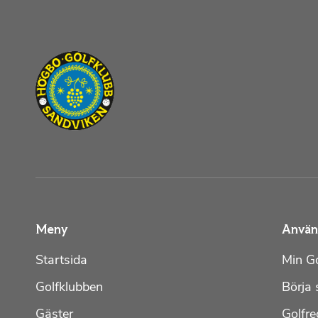
Meny
Använ
Startsida
Min Go
Golfklubben
Börja 
Gäster
Golfre