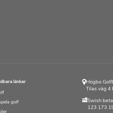
Högbo Golf
dbara länkar
Tilas väg 4
lf
Swish beta
spela golf
123 173 1
gler