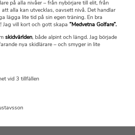
e på alla nivåer – från nybörjare till elit, från
m att alla kan utvecklas, oavsett nivå. Det handlar
ga lägga lite tid på sin egen träning. En bra
! Jag vill kort och gott skapa
”Medvetna Golfare”.
nom
skidvärlden
, både alpint och längd. Jag började
farande nya skidlärare – och smyger in lite
 vid 3 tillfällen
ustavsson