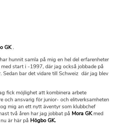
o GK
.
 har hunnit samla på mig en hel del erfarenheter
 med start i -1997, där jag också jobbade på
. Sedan bar det vidare till Schweiz där jag blev
jag fick möjlighet att kombinera arbete
e och ansvarig för junior- och elitverksamheten
 tog mig an ett nytt äventyr som klubbchef
senast två åren har jag jobbat på
Mora GK
med
g nu är här på
Högbo GK.