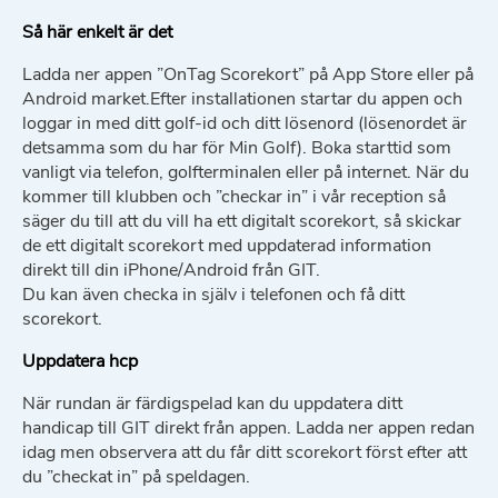
Så här enkelt är det
Ladda ner appen ”OnTag Scorekort” på App Store eller på
Android market.Efter installationen startar du appen och
loggar in med ditt golf-id och ditt lösenord (lösenordet är
detsamma som du har för Min Golf). Boka starttid som
vanligt via telefon, golfterminalen eller på internet. När du
kommer till klubben och ”checkar in” i vår reception så
säger du till att du vill ha ett digitalt scorekort, så skickar
de ett digitalt scorekort med uppdaterad information
direkt till din iPhone/Android från GIT.
Du kan även checka in själv i telefonen och få ditt
scorekort.
Uppdatera hcp
När rundan är färdigspelad kan du uppdatera ditt
handicap till GIT direkt från appen. Ladda ner appen redan
idag men observera att du får ditt scorekort först efter att
du ”checkat in” på speldagen.