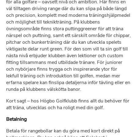
för alla golfare – oavsett nivå och ambition. Här finns en
väl tilltagen driving range där du kan slipa på både längd
och precision, komplett med moderna träningshjälpmedel
och möjlighet till teknikträning. På klubbens
övningsområde finns stora puttinggreener för att träna
närspel och puttning, samt ett särskilt område för chippar,
pitchar och bunkerträning där du kan utveckla spelets
viktigaste delar runt green. För den som vill ta sin golf till
nästa nivå erbjuder klubben även lektioner och custom
fitting tillsammans med utbildade tränare. För juniorer
och nybörjare finns trygga och inspirerande ytor för
lekfull träning och introduktion till golfen, medan mer
erfarna spelare kan finslipa detaljerna inför tävling eller en
runda på klubbens välskötta banor.
Kort sagt – hos
Högbo Golfklubb
finns allt du behöver för
att träna, utvecklas och ha roligt med din golf.
Betalning
Betala för rangebollar kan du göra med kort direkt på