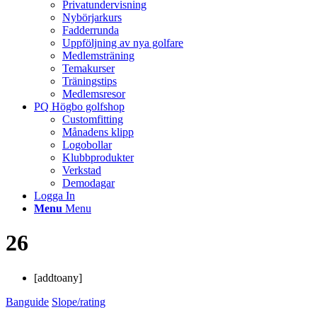
Privatundervisning
Nybörjarkurs
Fadderrunda
Uppföljning av nya golfare
Medlemsträning
Temakurser
Träningstips
Medlemsresor
PQ Högbo golfshop
Customfitting
Månadens klipp
Logobollar
Klubbprodukter
Verkstad
Demodagar
Logga In
Menu
Menu
26
[addtoany]
Banguide
Slope/rating