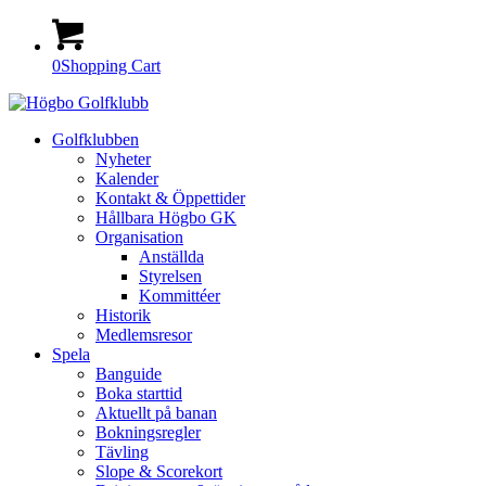
0
Shopping Cart
Golfklubben
Nyheter
Kalender
Kontakt & Öppettider
Hållbara Högbo GK
Organisation
Anställda
Styrelsen
Kommittéer
Historik
Medlemsresor
Spela
Banguide
Boka starttid
Aktuellt på banan
Bokningsregler
Tävling
Slope & Scorekort