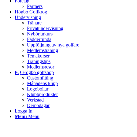
Företag
Partners
Högbo Golfkrog
Undervisning
Tränare
Privatundervisning
Nybörjarkurs
Fadderrunda
Uppföljning av nya golfare
Medlemsträning
Temakurser
Träningstips
Medlemsresor
PQ Högbo golfshop
Customfitting
Månadens klipp
Logobollar
Klubbprodukter
Verkstad
Demodagar
Logga In
Menu
Menu