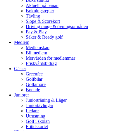
Boka starttid
Aktuellt på banan
Bokningsregler
Tävling
Slope & Scorekort
Driving range & övningsområden
Pay & Play
Säker & Ready golf
Medlem
Medlemskap
Bli medlem
Mervärden för medlemmar
Friskvårdsbidrag
Gäster
Greenfee
Golfbilar
Golfamore
Boende
Juniorer
Juniorträning & Läger
Juniortävlingar
Ledare
Utrustning
Golf i skolan
Fritidskortet