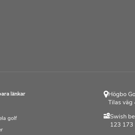
Högbo Gol
ara länkar
Tilas väg
Swish be
ela golf
123 173
er