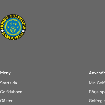
Meny
Användb
Startsida
Min Golf
Golfklubben
Börja sp
Gäster
Golfregl