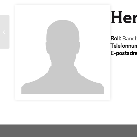
Hen
David Lindholm
Roll:
Banch
Telefonnu
E-postadr