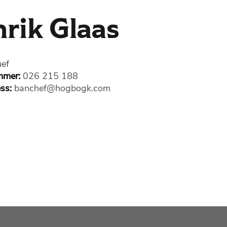
rik Glaas
ef
mmer:
026 215 188
ess:
banchef@hogbogk.com