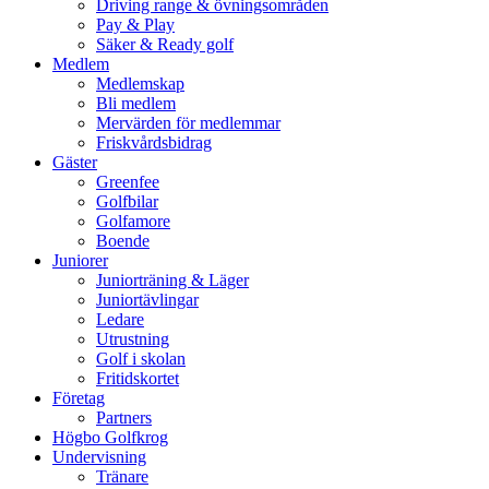
Driving range & övningsområden
Pay & Play
Säker & Ready golf
Medlem
Medlemskap
Bli medlem
Mervärden för medlemmar
Friskvårdsbidrag
Gäster
Greenfee
Golfbilar
Golfamore
Boende
Juniorer
Juniorträning & Läger
Juniortävlingar
Ledare
Utrustning
Golf i skolan
Fritidskortet
Företag
Partners
Högbo Golfkrog
Undervisning
Tränare