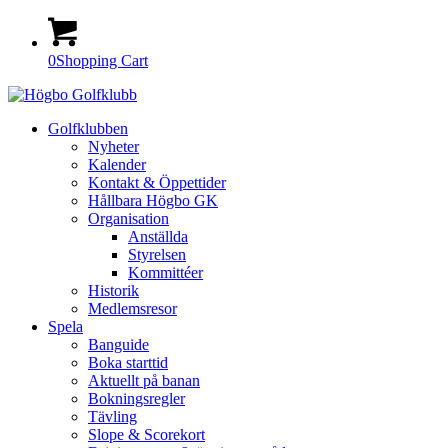
0
Shopping Cart
Golfklubben
Nyheter
Kalender
Kontakt & Öppettider
Hållbara Högbo GK
Organisation
Anställda
Styrelsen
Kommittéer
Historik
Medlemsresor
Spela
Banguide
Boka starttid
Aktuellt på banan
Bokningsregler
Tävling
Slope & Scorekort