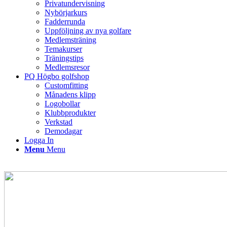
Privatundervisning
Nybörjarkurs
Fadderrunda
Uppföljning av nya golfare
Medlemsträning
Temakurser
Träningstips
Medlemsresor
PQ Högbo golfshop
Customfitting
Månadens klipp
Logobollar
Klubbprodukter
Verkstad
Demodagar
Logga In
Menu
Menu