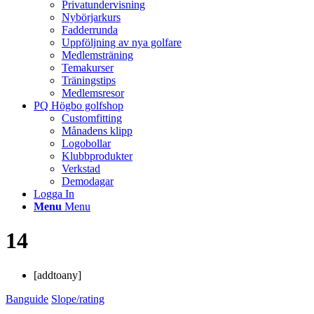
Privatundervisning
Nybörjarkurs
Fadderrunda
Uppföljning av nya golfare
Medlemsträning
Temakurser
Träningstips
Medlemsresor
PQ Högbo golfshop
Customfitting
Månadens klipp
Logobollar
Klubbprodukter
Verkstad
Demodagar
Logga In
Menu
Menu
14
[addtoany]
Banguide
Slope/rating