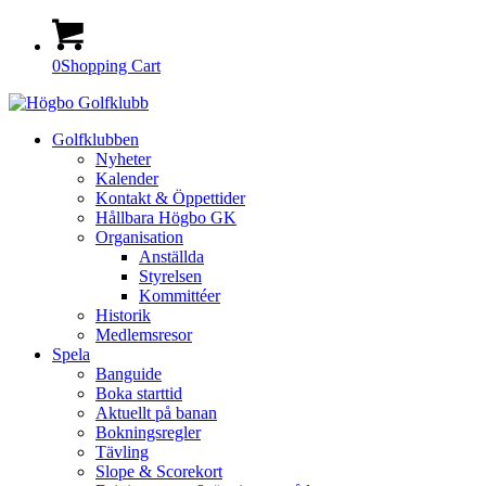
0
Shopping Cart
Golfklubben
Nyheter
Kalender
Kontakt & Öppettider
Hållbara Högbo GK
Organisation
Anställda
Styrelsen
Kommittéer
Historik
Medlemsresor
Spela
Banguide
Boka starttid
Aktuellt på banan
Bokningsregler
Tävling
Slope & Scorekort