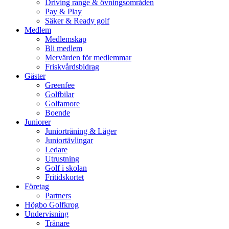
Driving range & övningsområden
Pay & Play
Säker & Ready golf
Medlem
Medlemskap
Bli medlem
Mervärden för medlemmar
Friskvårdsbidrag
Gäster
Greenfee
Golfbilar
Golfamore
Boende
Juniorer
Juniorträning & Läger
Juniortävlingar
Ledare
Utrustning
Golf i skolan
Fritidskortet
Företag
Partners
Högbo Golfkrog
Undervisning
Tränare