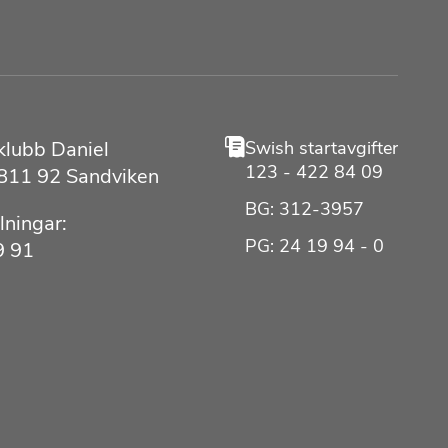
klubb Daniel
Swish startavgifter
123 - 422 84 09
 811 92 Sandviken
BG: 312-3957
lningar:
PG: 24 19 94 - 0
9 91