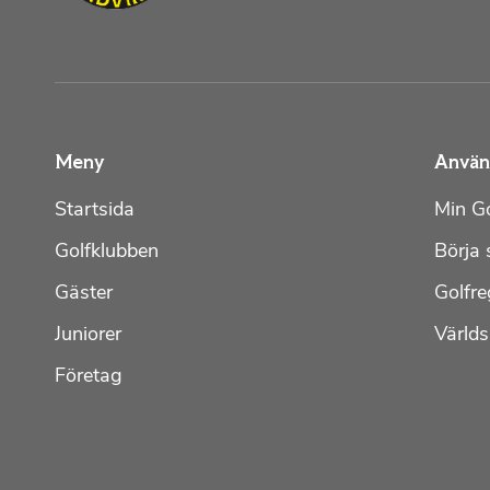
Meny
Använ
Startsida
Min Go
Golfklubben
Börja 
Gäster
Golfre
Juniorer
Värld
Företag