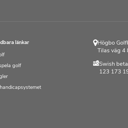
Högbo Golf
dbara länkar
Tilas väg 4
lf
Swish beta
spela golf
123 173 1
gler
shandicapsystemet