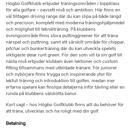
Högbo Golfklubb
erbjuder träningsområden i toppklass
för alla golfare – oavsett nivå och ambition. Här finns en
väl tilltagen driving range där du kan slipa på både längd
och precision, komplett med moderna träningshjälpmedel
och möjlighet till teknikträning. På klubbens
övningsområde finns stora puttinggreener för att träna
närspel och puttning, samt ett särskilt område för chippar,
pitchar och bunkerträning där du kan utveckla spelets
viktigaste delar runt green. För den som vill ta sin golf till
nästa nivå erbjuder klubben även lektioner och custom
fitting tillsammans med utbildade tränare. För juniorer
och nybörjare finns trygga och inspirerande ytor för
lekfull träning och introduktion till golfen, medan mer
erfarna spelare kan finslipa detaljerna inför tävling eller en
runda på klubbens välskötta banor.
Kort sagt – hos
Högbo Golfklubb
finns allt du behöver för
att träna, utvecklas och ha roligt med din golf.
Betalning