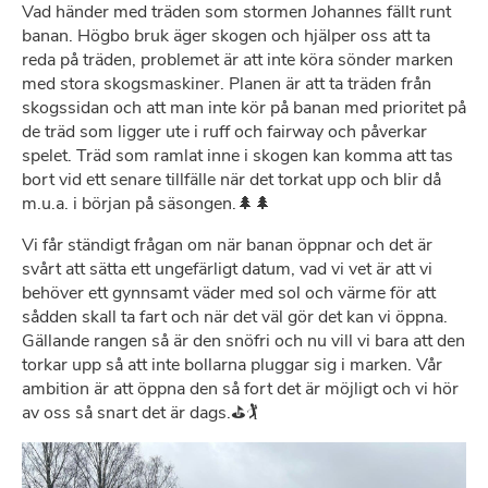
Vad händer med träden som stormen Johannes fällt runt
banan. Högbo bruk äger skogen och hjälper oss att ta
reda på träden, problemet är att inte köra sönder marken
med stora skogsmaskiner. Planen är att ta träden från
skogssidan och att man inte kör på banan med prioritet på
de träd som ligger ute i ruff och fairway och påverkar
spelet. Träd som ramlat inne i skogen kan komma att tas
bort vid ett senare tillfälle när det torkat upp och blir då
m.u.a. i början på säsongen.🌲🌲
Vi får ständigt frågan om när banan öppnar och det är
svårt att sätta ett ungefärligt datum, vad vi vet är att vi
behöver ett gynnsamt väder med sol och värme för att
sådden skall ta fart och när det väl gör det kan vi öppna.
Gällande rangen så är den snöfri och nu vill vi bara att den
torkar upp så att inte bollarna pluggar sig i marken. Vår
ambition är att öppna den så fort det är möjligt och vi hör
av oss så snart det är dags.⛳🏌️