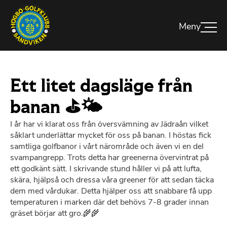
Ett litet dagsläge från
banan ⛳🌤️
I år har vi klarat oss från översvämning av Jädraån vilket
såklart underlättar mycket för oss på banan. I höstas fick
samtliga golfbanor i vårt närområde och även vi en del
svampangrepp. Trots detta har greenerna övervintrat på
ett godkänt sätt. I skrivande stund håller vi på att lufta,
skära, hjälpså och dressa våra greener för att sedan täcka
dem med vårdukar. Detta hjälper oss att snabbare få upp
temperaturen i marken där det behövs 7-8 grader innan
gräset börjar att gro.🌾🌾