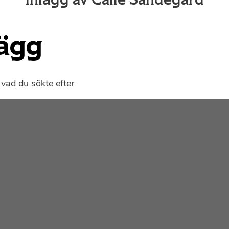
Inlägg av Calle Sandegård
lägg
vad du sökte efter