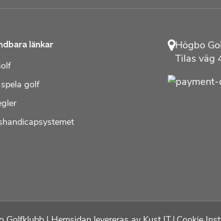
Högbo Gol
ndbara länkar
Tilas väg
olf
 spela golf
egler
shandicapsystemet
 Golfklubb
|
Hemsidan levereras av Kust IT
|
Cookie Inst