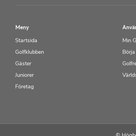
Meny
Anvä
Startsida
Min G
Golfklubben
Börja
Gäster
Golfr
Juniorer
Värld
Företag
© Högbo