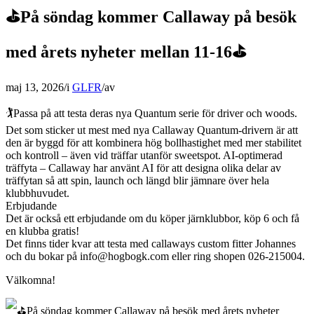
⛳På söndag kommer Callaway på besök
med årets nyheter mellan 11-16⛳
maj 13, 2026
/
i
GLFR
/
av
🏌️Passa på att testa deras nya Quantum serie för driver och woods.
Det som sticker ut mest med nya Callaway Quantum-drivern är att
den är byggd för att kombinera hög bollhastighet med mer stabilitet
och kontroll – även vid träffar utanför sweetspot. AI-optimerad
träffyta – Callaway har använt AI för att designa olika delar av
träffytan så att spin, launch och längd blir jämnare över hela
klubbhuvudet.
Erbjudande
Det är också ett erbjudande om du köper järnklubbor, köp 6 och få
en klubba gratis!
Det finns tider kvar att testa med callaways custom fitter Johannes
och du bokar på info@hogbogk.com eller ring shopen 026-215004.
Välkomna!