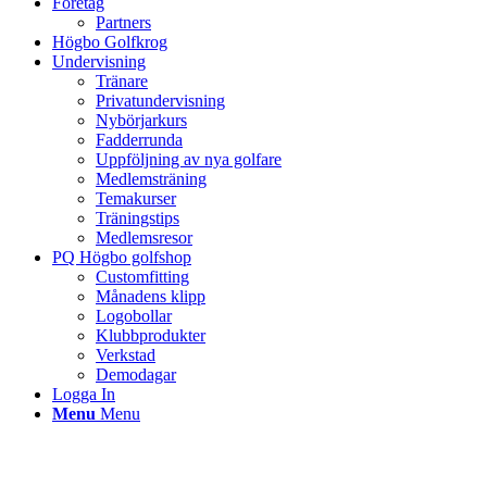
Företag
Partners
Högbo Golfkrog
Undervisning
Tränare
Privatundervisning
Nybörjarkurs
Fadderrunda
Uppföljning av nya golfare
Medlemsträning
Temakurser
Träningstips
Medlemsresor
PQ Högbo golfshop
Customfitting
Månadens klipp
Logobollar
Klubbprodukter
Verkstad
Demodagar
Logga In
Menu
Menu