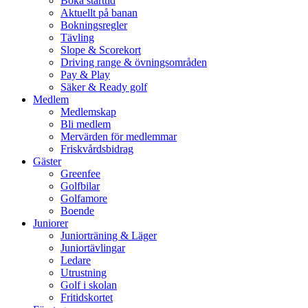
Boka starttid
Aktuellt på banan
Bokningsregler
Tävling
Slope & Scorekort
Driving range & övningsområden
Pay & Play
Säker & Ready golf
Medlem
Medlemskap
Bli medlem
Mervärden för medlemmar
Friskvårdsbidrag
Gäster
Greenfee
Golfbilar
Golfamore
Boende
Juniorer
Juniorträning & Läger
Juniortävlingar
Ledare
Utrustning
Golf i skolan
Fritidskortet