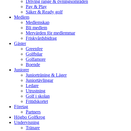
Driving range & övningsområden
Pay & Play
Säker & Ready golf
Medlem
Medlemskap
Bli medlem
Mervärden för medlemmar
Friskvårdsbidrag
Gäster
Greenfee
Golfbilar
Golfamore
Boende
Juniorer
Juniorträning & Läger
Juniortävlingar
Ledare
Utrustning
Golf i skolan
Fritidskortet
Företag
Partners
Högbo Golfkrog
Undervisning
Tränare