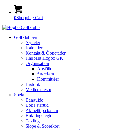
0
Shopping Cart
Golfklubben
Nyheter
Kalender
Kontakt & Öppettider
Hållbara Högbo GK
Organisation
Anställda
Styrelsen
Kommittéer
Historik
Medlemsresor
Spela
Banguide
Boka starttid
Aktuellt på banan
Bokningsregler
Tävling
Slope & Scorekort