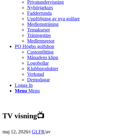
Privatundervisning
Nybörjarkurs
Fadderrunda
Uppföljning av nya golfare
Medlemsträning
Temakurser
Träningstips
Medlemsresor
PQ Högbo golfshop
Customfitting
Månadens klipp
Logobollar
Klubbprodukter
Verkstad
Demodagar
Logga In
Menu
Menu
TV visning📺
maj 12, 2026
/
i
GLFR
/
av