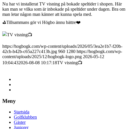
Nu har vi installerat TV visning på bokade speltider i shopen. Här
kan man se vilka som är inbokade på speltider under dagen. Bra om
man letar någon man känner att kunna spela med.
⛳Tillsammans gör vi Högbo ännu bättre❤️
https://hogbogk.com/wp-content/uploads/2026/05/3ea2e1b7-f20b-
42cb-b42b-c65a227c413b.jpg
960
1280
https://hogbogk.com/wp-
content/uploads/2025/12/hogbogk-logo.png
2026-05-12
10:04:43
2026-08-08 10:17:18
TV visning📺
Meny
Startsida
Golfklubben
Gäster
Juniorer